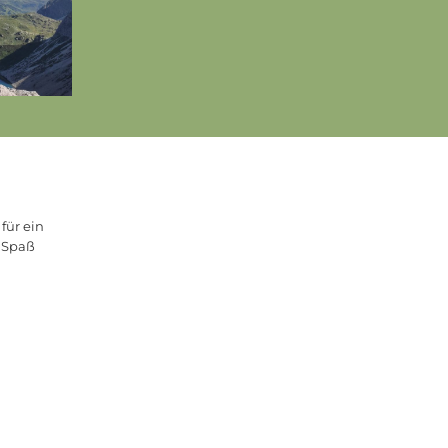
für ein
e Spaß